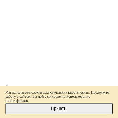
×
Ваш заказ
Мы используем cookies для улучшения работы сайта. Продолжая
работу с сайтом, вы даёте согласие на использование
cookie-файлов
.
Принять