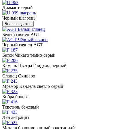
Диамант серый
Чёрный шагрень
Больше цветов
Белый глянец AGT
Черный глянец AGT
Бетон Чикаго тёмно-серый
Камень Пьетра Гриджиа черный
Сланец Скиваро
Мрамор Кандела светло-серый
Кобра бронза
Текстиль бежевый
Лён антрацит
Металл брашированный золотистый