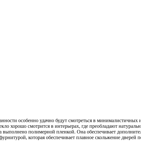
анности особенно удачно будут смотреться в минималистичных и
екло хорошо смотрится в интерьерах, где преобладают натураль
а выполнено полимерной пленкой. Она обеспечивает дополнител
рнитурой, которая обеспечивает плавное скольжение дверей п