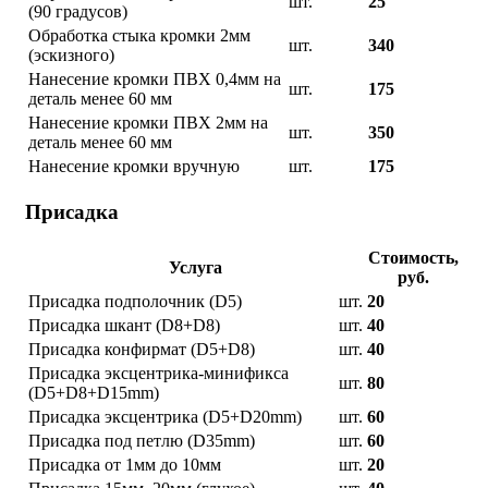
шт.
25
(90 градусов)
Обработка стыка кромки 2мм
шт.
340
(эскизного)
Нанесение кромки ПВХ 0,4мм на
шт.
175
деталь менее 60 мм
Нанесение кромки ПВХ 2мм на
шт.
350
деталь менее 60 мм
Нанесение кромки вручную
шт.
175
Присадка
Стоимость,
Услуга
руб.
Присадка подполочник (D5)
шт.
20
Присадка шкант (D8+D8)
шт.
40
Присадка конфирмат (D5+D8)
шт.
40
Присадка эксцентрика-минификса
шт.
80
(D5+D8+D15mm)
Присадка эксцентрика (D5+D20mm)
шт.
60
Присадка под петлю (D35mm)
шт.
60
Присадка от 1мм до 10мм
шт.
20