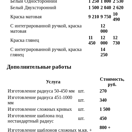
Белый Односторонний
1 250
1 800
2 530
Белый Двухсторонний
1 500
2 040
2 620
10
Краска матовая
9 210
9 750
490
С интегрированной ручкой, краска
12
матовая
000
11
12
12
Краска глянец
450
000
730
С интегрированной ручкой, краска
14
глянец
250
Дополнительные работы
Стоимость,
Услуга
руб.
Изготовление радиуса 50-450 мм
шт.
270
Изготовление радиуса 451-1000
шт.
340
мм
Изготовление сложных кривых
шт.
1 500
Изготовление шаблона под
шт.
450
нестандартный радиус
800 +
Изготовление шаблонов сложных
м.кв. +