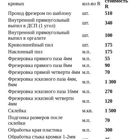
стоимость
кривых
кол-во R
R
Проход фрезером по шаблону
шт.
510
Внутренний прямоугольный
шт.
340
выпил в ДСП (1 угол)
Внутренний прямоугольный
шт.
100
выпил в оргалите
Криволинейный пил
шт.
175
Наклонный пил
м.п.
175
Фрезеровка прямого паза 4мм
м.п.
55
Фрезеровка прямого паза 8мм
м.п.
90
Фрезеровка прямой четверти 4мм
м.п.
70
Фрезеровка эскизного паза 4мм,
м.п.
1 300
8мм
Фрезеровка эскизного паза 16мм
м.п.
270
Фрезеровка эскизной четверти
м.п.
120
4мм
Склейка
м.кв.
1 500
Подгонка размеров после
м.п.
70
склейки
Обработка края пластика
м.п.
300
Обработка стыка кромки 1-2мм