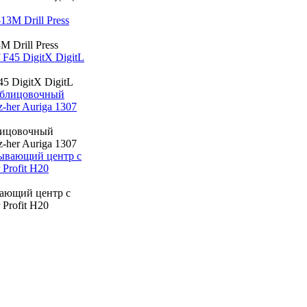
M Drill Press
45 DigitX DigitL
лицовочный
-her Auriga 1307
ающий центр с
 Profit H20