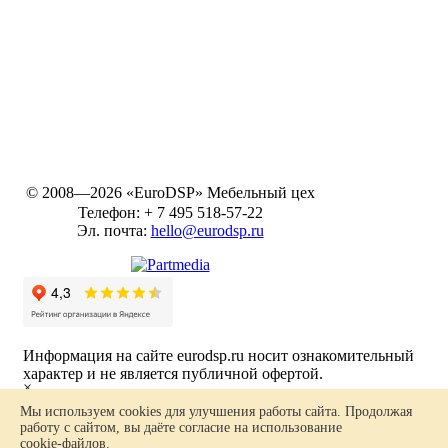
© 2008—2026 «EuroDSP»
Мебельный цех
Телефон:
+ 7 495 518-57-22
Эл. почта:
hello@eurodsp.ru
Информация на сайте eurodsp.ru носит ознакомительный
характер и не является публичной офертой.
×
Ваш заказ
Политика в отношении обработки персональных данных
Мы используем cookies для улучшения работы сайта. Продолжая
работу с сайтом, вы даёте согласие на использование
Карта сайта
cookie-файлов
.