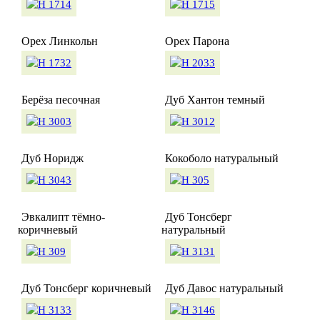
Орех Линкольн
Орех Парона
Берёза песочная
Дуб Хантон темный
Дуб Норидж
Кокоболо натуральный
Эвкалипт тёмно-
Дуб Тонсберг
коричневый
натуральный
Дуб Тонсберг коричневый
Дуб Давос натуральный