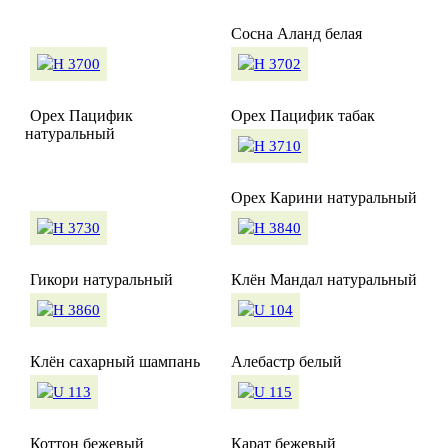
Сосна Аланд белая
Орех Пацифик
Орех Пацифик табак
натуральный
Орех Карини натуральный
Гикори натуральный
Клён Мандал натуральный
Клён сахарный шампань
Алебастр белый
Коттон бежевый
Карат бежевый