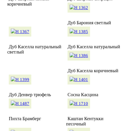
коричневый
Дуб Барония светлый
Дуб Каселла натуральный
Дуб Каселла натуральный
светлый
Дуб Каселла коричневый
Дуб Денвер трюфель
Сосна Касцина
Пихта Брамберг
Каштан Кентукки
песочный