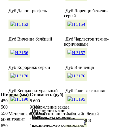
Дуб Давос трюфель
Дуб Лоренцо бежево-
серый
Дуб Виченца белёный
Дуб Чарльстон тёмно-
коричневый
Дуб Корбридж серый
Дуб Винченца
Дуб Кендал натуральный
Дуб Галифакс олово
Ширина (мм)
Стоимость (руб)
450
8 600
500
9 100
Оформление заказа
Перезвонить мне
550
9 600
Узнать готовность заказа
Металлик Файнлайн
Файнлайн белый
Имя:
Заказать двери-купе
Добавление в корзину
Добавление в корзину
антрацит
600
10 100
Сообщите нам свой телефон и
Чтобы узнать статус вашего
наш менеджер обязательно
650
10 600