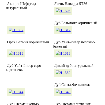
Акация Шеффилд
Ясень Наварра ST36
натуральный
Дуб Бельмонт коричневый
Орех Вармия коричневый
Дуб Уайт-Ривер песочно-
бежевый
Дуб Уайт-Ривер серо-
Дикий дуб натуральный
коричневый
Дуб Санта-Фе винтаж
Дуб Шерман коньяк
Дуб Шерман антрацит