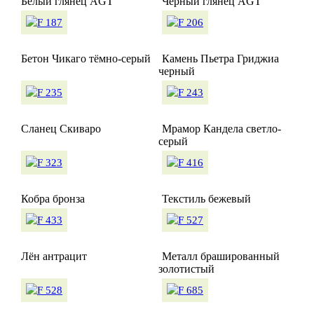
Белый глянец AGT
Черный глянец AGT
Бетон Чикаго тёмно-серый
Камень Пьетра Гриджиа
черный
Сланец Скиваро
Мрамор Кандела светло-
серый
Кобра бронза
Текстиль бежевый
Лён антрацит
Металл брашированный
золотистый