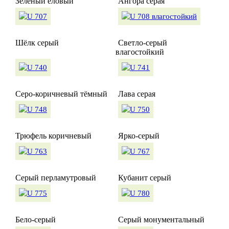
Зелёный еловый
Ангора серая
Шёлк серый
Светло-серый
влагостойкий
Серо-коричневый тёмный
Лава серая
Трюфель коричневый
Ярко-серый
Серый перламутровый
Кубанит серый
Бело-серый
Серый монументальный