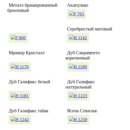
Металл брашированный
Акапулько
бронзовый
Серебристый матовый
Мрамор Кристалл
Дуб Сакраменто
коричневый
Дуб Галифакс белый
Дуб Галифакс
натуральный
Дуб Галифакс табак
Ясень Севилья