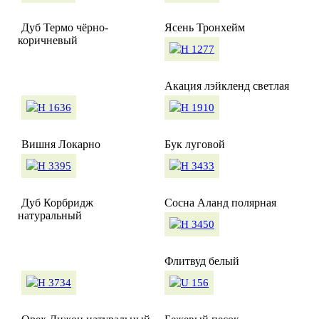
Дуб Термо чёрно-
Ясень Тронхейм
коричневый
Акация лэйкленд светлая
Вишня Локарно
Бук луговой
Дуб Корбридж
Сосна Аланд полярная
натуральный
Флитвуд белый