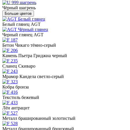
Чёрный шагрень
Больше цветов
Белый глянец AGT
Черный глянец AGT
Бетон Чикаго тёмно-серый
Камень Пьетра Гриджиа черный
Сланец Скиваро
Мрамор Кандела светло-серый
Кобра бронза
Текстиль бежевый
Лён антрацит
Металл брашированный золотистый
Металл брашированный бронзовый