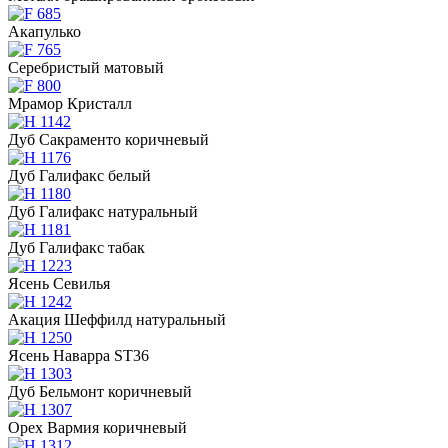
Акапулько
Серебристый матовый
Мрамор Кристалл
Дуб Сакраменто коричневый
Дуб Галифакс белый
Дуб Галифакс натуральный
Дуб Галифакс табак
Ясень Севилья
Акация Шеффилд натуральный
Ясень Наварра ST36
Дуб Бельмонт коричневый
Орех Вармия коричневый