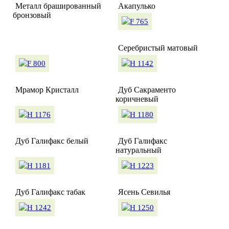
Металл брашированный
Акапулько
бронзовый
Серебристый матовый
Мрамор Кристалл
Дуб Сакраменто
коричневый
Дуб Галифакс белый
Дуб Галифакс
натуральный
Дуб Галифакс табак
Ясень Севилья