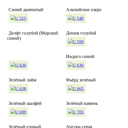
Синий дымчатый
Альпийское озеро
Делфт голубой (Морской
Деним голубой
синий)
Индиго синий
Зелёный лайм
Фьёрд зелёный
Зелёный шалфей
Зелёный камень
Зелёный еловый
Ангора серая