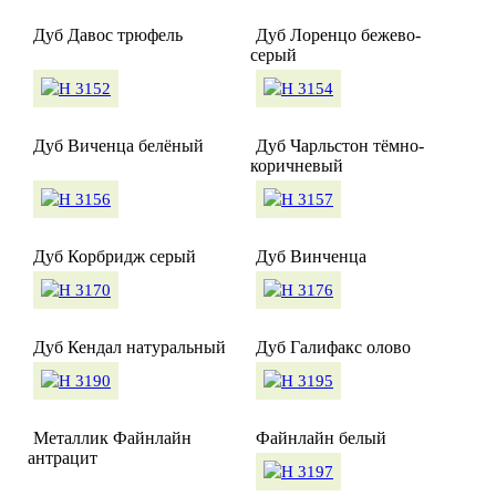
Дуб Давос трюфель
Дуб Лоренцо бежево-
серый
Дуб Виченца белёный
Дуб Чарльстон тёмно-
коричневый
Дуб Корбридж серый
Дуб Винченца
Дуб Кендал натуральный
Дуб Галифакс олово
Металлик Файнлайн
Файнлайн белый
антрацит