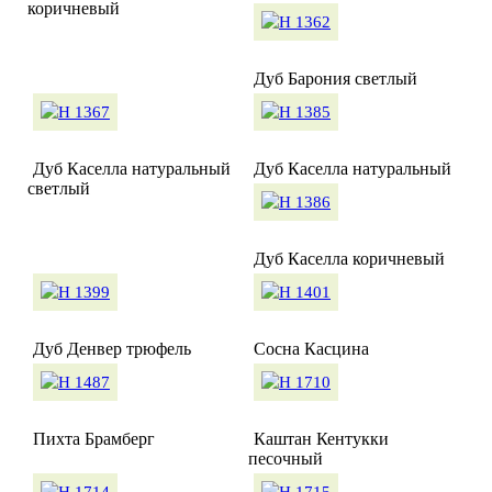
коричневый
Дуб Барония светлый
Дуб Каселла натуральный
Дуб Каселла натуральный
светлый
Дуб Каселла коричневый
Дуб Денвер трюфель
Сосна Касцина
Пихта Брамберг
Каштан Кентукки
песочный