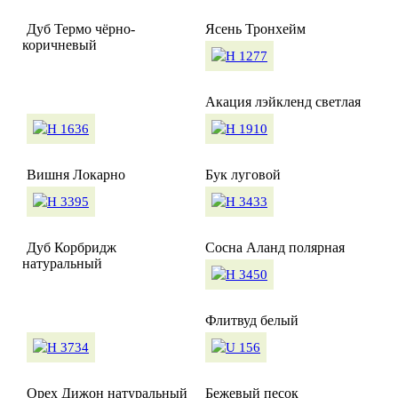
Дуб Термо чёрно-
Ясень Тронхейм
коричневый
Акация лэйкленд светлая
Вишня Локарно
Бук луговой
Дуб Корбридж
Сосна Аланд полярная
натуральный
Флитвуд белый
Орех Дижон натуральный
Бежевый песок