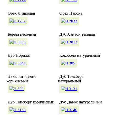
Орех Линкольн
Орех Парона
Берёза песочная
Дуб Хантон темный
Дуб Норидж
Кокоболо натуральный
Эвкалипт тёмно-
Дуб Тонсберг
коричневый
натуральный
Дуб Тонсберг коричневый
Дуб Давос натуральный