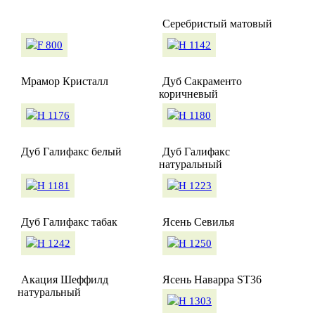
Серебристый матовый
Мрамор Кристалл
Дуб Сакраменто
коричневый
Дуб Галифакс белый
Дуб Галифакс
натуральный
Дуб Галифакс табак
Ясень Севилья
Акация Шеффилд
Ясень Наварра ST36
натуральный