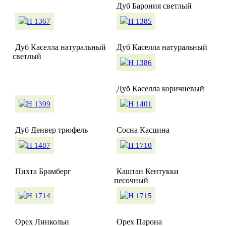
Дуб Барония светлый
Дуб Каселла натуральный
Дуб Каселла натуральный
светлый
Дуб Каселла коричневый
Дуб Денвер трюфель
Сосна Касцина
Пихта Брамберг
Каштан Кентукки
песочный
Орех Линкольн
Орех Парона