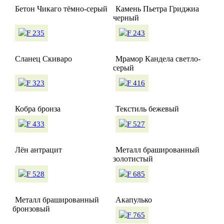
Бетон Чикаго тёмно-серый
Камень Пьетра Гриджиа
черный
Сланец Скиваро
Мрамор Кандела светло-
серый
Кобра бронза
Текстиль бежевый
Лён антрацит
Металл брашированный
золотистый
Металл брашированный
Акапулько
бронзовый