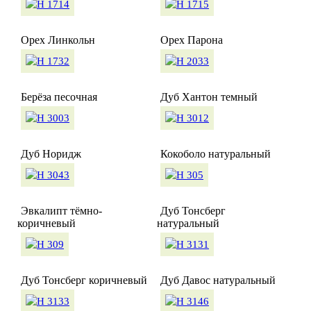
Орех Линкольн
Орех Парона
Берёза песочная
Дуб Хантон темный
Дуб Норидж
Кокоболо натуральный
Эвкалипт тёмно-
Дуб Тонсберг
коричневый
натуральный
Дуб Тонсберг коричневый
Дуб Давос натуральный