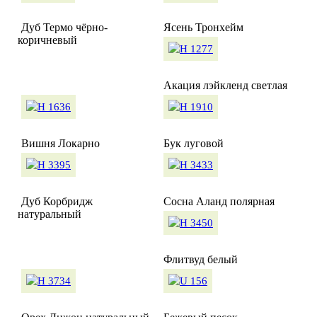
Дуб Термо чёрно-
Ясень Тронхейм
коричневый
Акация лэйкленд светлая
Вишня Локарно
Бук луговой
Дуб Корбридж
Сосна Аланд полярная
натуральный
Флитвуд белый