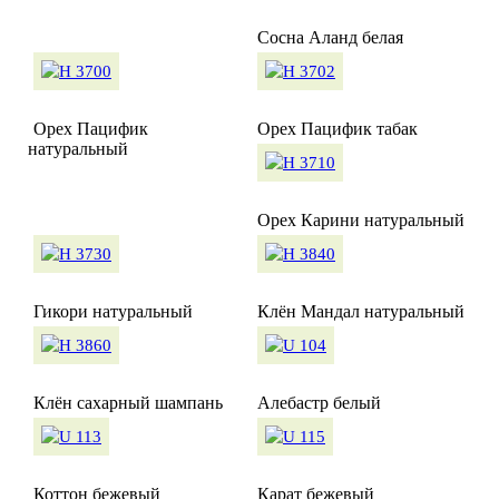
Сосна Аланд белая
Орех Пацифик
Орех Пацифик табак
натуральный
Орех Карини натуральный
Гикори натуральный
Клён Мандал натуральный
Клён сахарный шампань
Алебастр белый
Коттон бежевый
Карат бежевый