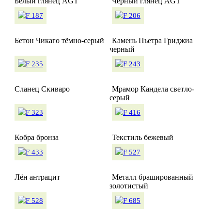
Белый глянец AGT
Черный глянец AGT
Бетон Чикаго тёмно-серый
Камень Пьетра Гриджиа
черный
Сланец Скиваро
Мрамор Кандела светло-
серый
Кобра бронза
Текстиль бежевый
Лён антрацит
Металл брашированный
золотистый