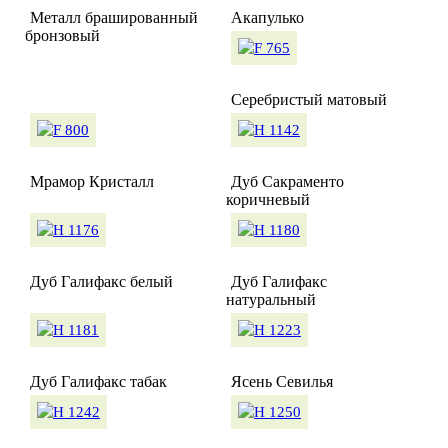
Металл брашированный
Акапулько
бронзовый
Серебристый матовый
Мрамор Кристалл
Дуб Сакраменто
коричневый
Дуб Галифакс белый
Дуб Галифакс
натуральный
Дуб Галифакс табак
Ясень Севилья