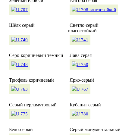
Зелёный еловый
Ангора серая
Шёлк серый
Светло-серый
влагостойкий
Серо-коричневый тёмный
Лава серая
Трюфель коричневый
Ярко-серый
Серый перламутровый
Кубанит серый
Бело-серый
Серый монументальный