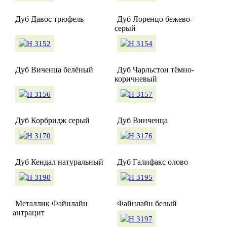
Дуб Давос трюфель
Дуб Лоренцо бежево-
серый
Дуб Виченца белёный
Дуб Чарльстон тёмно-
коричневый
Дуб Корбридж серый
Дуб Винченца
Дуб Кендал натуральный
Дуб Галифакс олово
Металлик Файнлайн
Файнлайн белый
антрацит