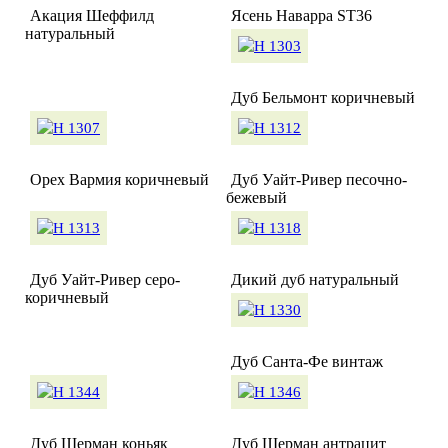
Акация Шеффилд
Ясень Наварра ST36
натуральный
Дуб Бельмонт коричневый
Орех Вармия коричневый
Дуб Уайт-Ривер песочно-
бежевый
Дуб Уайт-Ривер серо-
Дикий дуб натуральный
коричневый
Дуб Санта-Фе винтаж
Дуб Шерман коньяк
Дуб Шерман антрацит