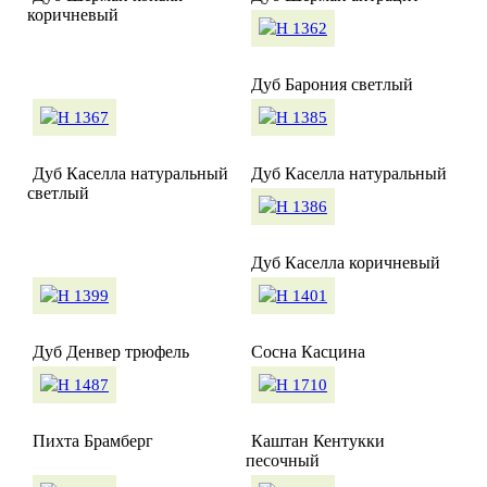
коричневый
Дуб Барония светлый
Дуб Каселла натуральный
Дуб Каселла натуральный
светлый
Дуб Каселла коричневый
Дуб Денвер трюфель
Сосна Касцина
Пихта Брамберг
Каштан Кентукки
песочный