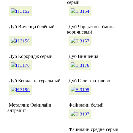
серый
Дуб Виченца белёный
Дуб Чарльстон тёмно-
коричневый
Дуб Корбридж серый
Дуб Винченца
Дуб Кендал натуральный
Дуб Галифакс олово
Металлик Файнлайн
Файнлайн белый
антрацит
Файнлайн средне-серый