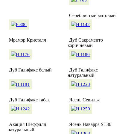
Серебристый матовый
Мрамор Кристалл
Дуб Сакраменто
коричневый
Дуб Галифакс белый
Дуб Галифакс
натуральный
Дуб Галифакс табак
Ясень Севилья
Акация Шеффилд
Ясень Наварра ST36
натуральный