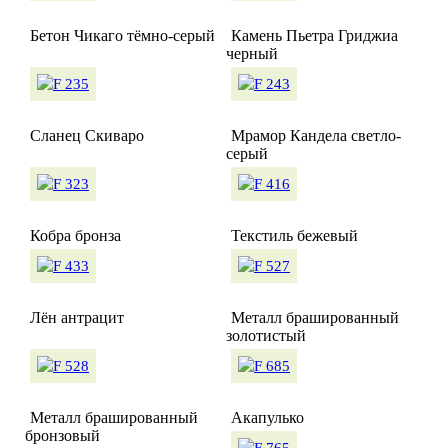
Бетон Чикаго тёмно-серый
Камень Пьетра Гриджиа
черный
Сланец Скиваро
Мрамор Кандела светло-
серый
Кобра бронза
Текстиль бежевый
Лён антрацит
Металл брашированный
золотистый
Металл брашированный
Акапулько
бронзовый