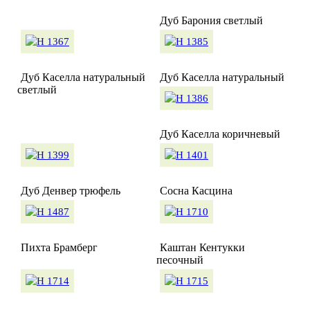
Дуб Барония светлый
Дуб Каселла натуральный
Дуб Каселла натуральный
светлый
Дуб Каселла коричневый
Дуб Денвер трюфель
Сосна Касцина
Пихта Брамберг
Каштан Кентукки
песочный