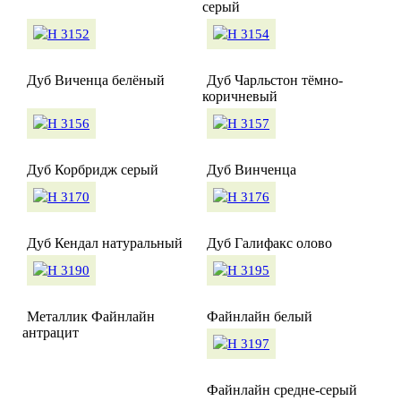
серый
Дуб Виченца белёный
Дуб Чарльстон тёмно-
коричневый
Дуб Корбридж серый
Дуб Винченца
Дуб Кендал натуральный
Дуб Галифакс олово
Металлик Файнлайн
Файнлайн белый
антрацит
Файнлайн средне-серый