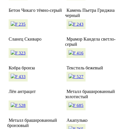
Бетон Чикаго тёмно-серый
Камень Пьетра Гриджиа
черный
Сланец Скиваро
Мрамор Кандела светло-
серый
Кобра бронза
Текстиль бежевый
Лён антрацит
Металл брашированный
золотистый
Металл брашированный
Акапулько
бронзовый