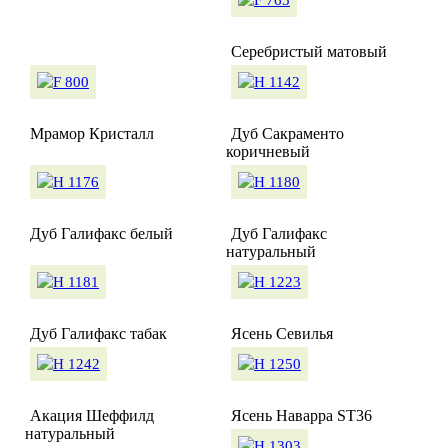
Серебристый матовый
Мрамор Кристалл
Дуб Сакраменто
коричневый
Дуб Галифакс белый
Дуб Галифакс
натуральный
Дуб Галифакс табак
Ясень Севилья
Акация Шеффилд
Ясень Наварра ST36
натуральный