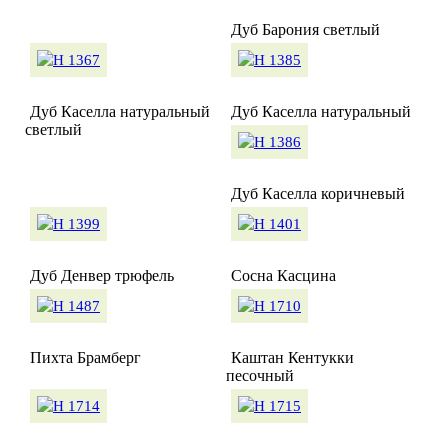
Дуб Барония светлый
Дуб Каселла натуральный
Дуб Каселла натуральный
светлый
Дуб Каселла коричневый
Дуб Денвер трюфель
Сосна Касцина
Пихта Брамберг
Каштан Кентукки
песочный