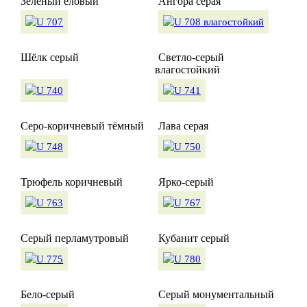
Зелёный еловый
Ангора серая
Шёлк серый
Светло-серый
влагостойкий
Серо-коричневый тёмный
Лава серая
Трюфель коричневый
Ярко-серый
Серый перламутровый
Кубанит серый
Бело-серый
Серый монументальный