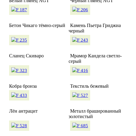
Белый глянец AGT
Черный глянец AGT
Бетон Чикаго тёмно-серый
Камень Пьетра Гриджиа
черный
Сланец Скиваро
Мрамор Кандела светло-
серый
Кобра бронза
Текстиль бежевый
Лён антрацит
Металл брашированный
золотистый