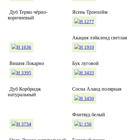
Дуб Термо чёрно-
Ясень Тронхейм
коричневый
Акация лэйкленд светлая
Вишня Локарно
Бук луговой
Дуб Корбридж
Сосна Аланд полярная
натуральный
Флитвуд белый