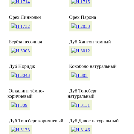
Орех Линкольн
Орех Парона
Берёза песочная
Дуб Хантон темный
Дуб Норидж
Кокоболо натуральный
Эвкалипт тёмно-
Дуб Тонсберг
коричневый
натуральный
Дуб Тонсберг коричневый
Дуб Давос натуральный