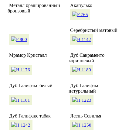
Металл брашированный
Акапулько
бронзовый
Серебристый матовый
Мрамор Кристалл
Дуб Сакраменто
коричневый
Дуб Галифакс белый
Дуб Галифакс
натуральный
Дуб Галифакс табак
Ясень Севилья