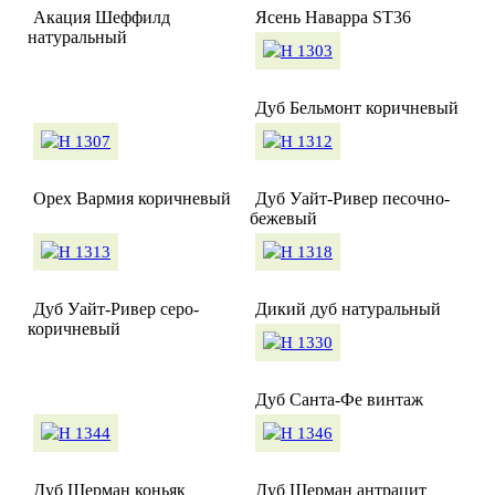
Акация Шеффилд
Ясень Наварра ST36
натуральный
Дуб Бельмонт коричневый
Орех Вармия коричневый
Дуб Уайт-Ривер песочно-
бежевый
Дуб Уайт-Ривер серо-
Дикий дуб натуральный
коричневый
Дуб Санта-Фе винтаж
Дуб Шерман коньяк
Дуб Шерман антрацит