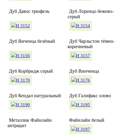
Дуб Давос трюфель
Дуб Лоренцо бежево-
серый
Дуб Виченца белёный
Дуб Чарльстон тёмно-
коричневый
Дуб Корбридж серый
Дуб Винченца
Дуб Кендал натуральный
Дуб Галифакс олово
Металлик Файнлайн
Файнлайн белый
антрацит