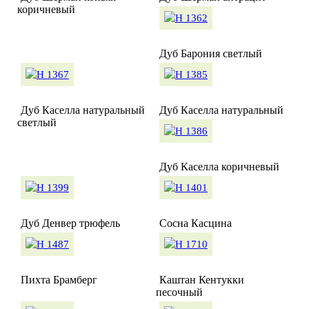
коричневый
Дуб Барония светлый
Дуб Каселла натуральный
Дуб Каселла натуральный
светлый
Дуб Каселла коричневый
Дуб Денвер трюфель
Сосна Касцина
Пихта Брамберг
Каштан Кентукки
песочный