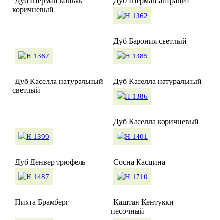
Дуб Шерман коньяк
Дуб Шерман антрацит
коричневый
Дуб Барония светлый
Дуб Каселла натуральный
Дуб Каселла натуральный
светлый
Дуб Каселла коричневый
Дуб Денвер трюфель
Сосна Касцина
Пихта Брамберг
Каштан Кентукки
песочный