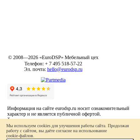
© 2008—2026 «EuroDSP»
Мебельный цех
Телефон:
+ 7 495 518-57-22
Эл. почта:
hello@eurodsp.ru
Информация на сайте eurodsp.ru носит ознакомительный
характер и не является публичной офертой.
×
Ваш заказ
Политика в отношении обработки персональных данных
Мы используем cookies для улучшения работы сайта. Продолжая
работу с сайтом, вы даёте согласие на использование
Карта сайта
cookie-файлов
.