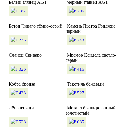
Белый глянец AGT
Черный глянец AGT
Бетон Чикаго тёмно-серый
Камень Пьетра Гриджиа
черный
Сланец Скиваро
Мрамор Кандела светло-
серый
Кобра бронза
Текстиль бежевый
Лён антрацит
Металл брашированный
золотистый