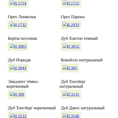
Орех Линкольн
Орех Парона
Берёза песочная
Дуб Хантон темный
Дуб Норидж
Кокоболо натуральный
Эвкалипт тёмно-
Дуб Тонсберг
коричневый
натуральный
Дуб Тонсберг коричневый
Дуб Давос натуральный