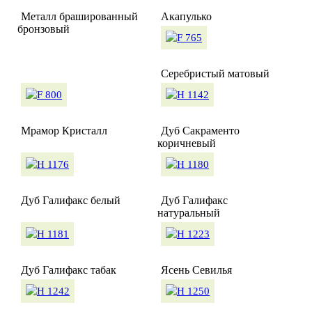
Металл брашированный
Акапулько
бронзовый
Серебристый матовый
Мрамор Кристалл
Дуб Сакраменто
коричневый
Дуб Галифакс белый
Дуб Галифакс
натуральный
Дуб Галифакс табак
Ясень Севилья