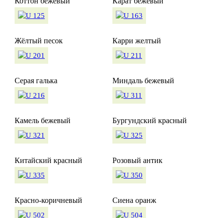
Коттон бежевый
Карат бежевый
Жёлтый песок
Карри желтый
Серая галька
Миндаль бежевый
Камель бежевый
Бургундский красный
Китайский красный
Розовый антик
Красно-коричневый
Сиена оранж