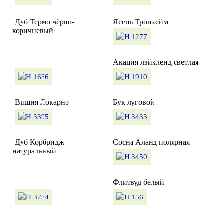
Дуб Термо чёрно-
Ясень Тронхейм
коричневый
Акация лэйкленд светлая
Вишня Локарно
Бук луговой
Дуб Корбридж
Сосна Аланд полярная
натуральный
Флитвуд белый