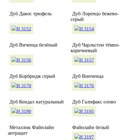
Дуб Давос трюфель
Дуб Лоренцо бежево-
серый
Дуб Виченца белёный
Дуб Чарльстон тёмно-
коричневый
Дуб Корбридж серый
Дуб Винченца
Дуб Кендал натуральный
Дуб Галифакс олово
Металлик Файнлайн
Файнлайн белый
антрацит