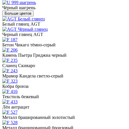
Чёрный шагрень
Больше цветов
Белый глянец AGT
Черный глянец AGT
Бетон Чикаго тёмно-серый
Камень Пьетра Гриджиа черный
Сланец Скиваро
Мрамор Кандела светло-серый
Кобра бронза
Текстиль бежевый
Лён антрацит
Металл брашированный золотистый
Металл брашированный бронзовый