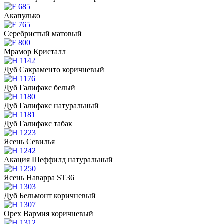
Акапулько
Серебристый матовый
Мрамор Кристалл
Дуб Сакраменто коричневый
Дуб Галифакс белый
Дуб Галифакс натуральный
Дуб Галифакс табак
Ясень Севилья
Акация Шеффилд натуральный
Ясень Наварра ST36
Дуб Бельмонт коричневый
Орех Вармия коричневый