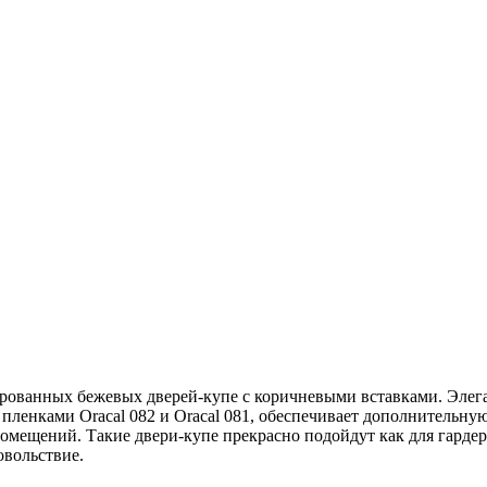
нированных бежевых
дверей-купе
с коричневыми вставками. Элег
 пленками Oracal 082 и Oracal 081, обеспечивает дополнительну
 помещений. Такие
двери-купе
прекрасно подойдут как для гарде
овольствие.