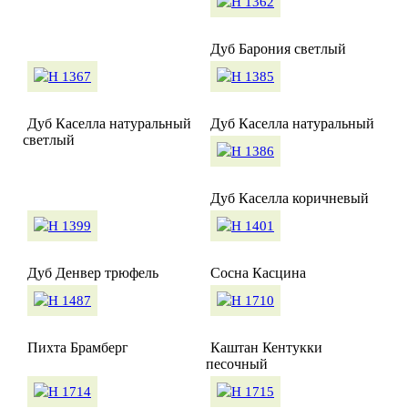
Дуб Барония светлый
Дуб Каселла натуральный
Дуб Каселла натуральный
светлый
Дуб Каселла коричневый
Дуб Денвер трюфель
Сосна Касцина
Пихта Брамберг
Каштан Кентукки
песочный