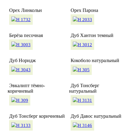
Орех Линкольн
Орех Парона
Берёза песочная
Дуб Хантон темный
Дуб Норидж
Кокоболо натуральный
Эвкалипт тёмно-
Дуб Тонсберг
коричневый
натуральный
Дуб Тонсберг коричневый
Дуб Давос натуральный