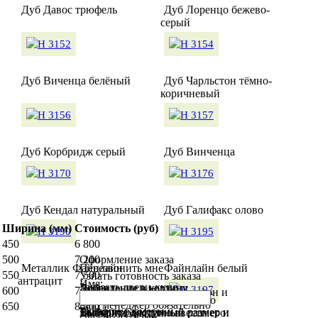
Дуб Давос трюфель
Дуб Лоренцо бежево-
серый
Дуб Виченца белёный
Дуб Чарльстон тёмно-
коричневый
Дуб Корбридж серый
Дуб Винченца
Дуб Кендал натуральный
Дуб Галифакс олово
Ширина (мм)
Стоимость (руб)
450
6 800
500
7 200
Оформление заказа
Перезвонить мне
Металлик Файнлайн
Файнлайн белый
550
7 500
Узнать готовность заказа
антрацит
Имя:
Заказать двери-купе
Добавление в корзину
Добавление в корзину
600
7 900
Сообщите нам свой телефон и
Чтобы узнать статус вашего
наш менеджер обязательно
650
8 300
Укажите размеры и
Телефон:
Выберите доступный размер и
заказа, необходимо ввести его
Выберите доступный размер и
свяжется с вами.