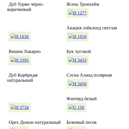
Дуб Термо чёрно-
Ясень Тронхейм
коричневый
Акация лэйкленд светлая
Вишня Локарно
Бук луговой
Дуб Корбридж
Сосна Аланд полярная
натуральный
Флитвуд белый
Орех Дижон натуральный
Бежевый песок