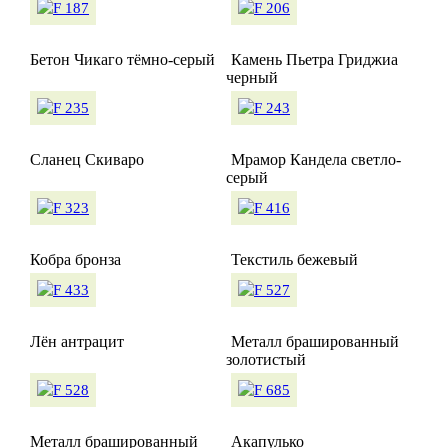
Бетон Чикаго тёмно-серый
Камень Пьетра Гриджиа
черный
Сланец Скиваро
Мрамор Кандела светло-
серый
Кобра бронза
Текстиль бежевый
Лён антрацит
Металл брашированный
золотистый
Металл брашированный
Акапулько