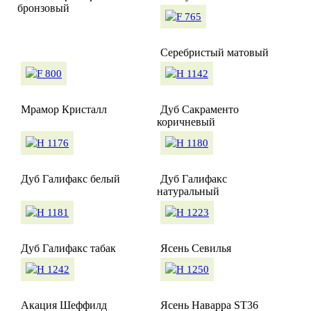
бронзовый
Серебристый матовый
Мрамор Кристалл
Дуб Сакраменто
коричневый
Дуб Галифакс белый
Дуб Галифакс
натуральный
Дуб Галифакс табак
Ясень Севилья
Акация Шеффилд
Ясень Наварра ST36