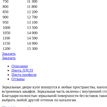
750
11 300
800
11 800
850
12 200
900
12 700
950
13 100
1000
13 500
1050
14 000
1100
14 500
1150
14 900
1200
15 300
Заказать
Заказать
Описание
Цвета ЛДСП
Цвета профиля
Отзывы
Зеркальные двери купе впишутся в любые пространства, напол
встроенных шкафов. Зеркальная часть оклеена с внутренней ст
Благодаря полностью зеркальной поверхности без вставок таки
выбрать любой другой оттенок по каталогам.