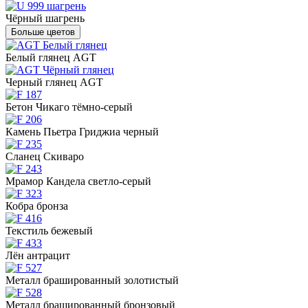
Чёрный шагрень
Больше цветов
Белый глянец AGT
Черный глянец AGT
Бетон Чикаго тёмно-серый
Камень Пьетра Гриджиа черный
Сланец Скиваро
Мрамор Кандела светло-серый
Кобра бронза
Текстиль бежевый
Лён антрацит
Металл брашированный золотистый
Металл брашированный бронзовый