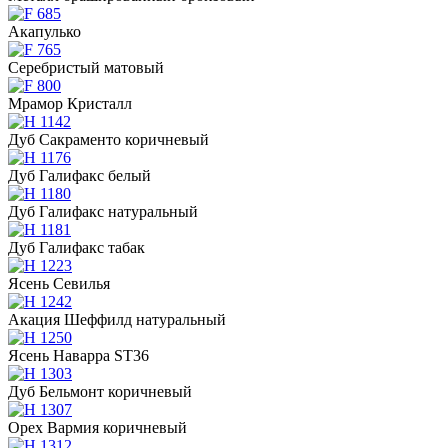
Акапулько
Серебристый матовый
Мрамор Кристалл
Дуб Сакраменто коричневый
Дуб Галифакс белый
Дуб Галифакс натуральный
Дуб Галифакс табак
Ясень Севилья
Акация Шеффилд натуральный
Ясень Наварра ST36
Дуб Бельмонт коричневый
Орех Вармия коричневый