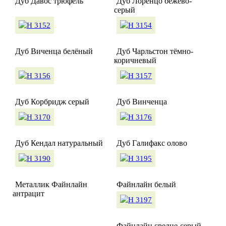
Дуб Давос трюфель
Дуб Лоренцо бежево-
серый
Дуб Виченца белёный
Дуб Чарльстон тёмно-
коричневый
Дуб Корбридж серый
Дуб Винченца
Дуб Кендал натуральный
Дуб Галифакс олово
Металлик Файнлайн
Файнлайн белый
антрацит
Файнлайн средне-серый