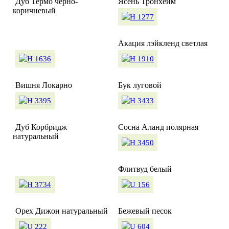
Дуб Термо чёрно-
Ясень Тронхейм
коричневый
Акация лэйкленд светлая
Вишня Локарно
Бук луговой
Дуб Корбридж
Сосна Аланд полярная
натуральный
Флитвуд белый
Орех Дижон натуральный
Бежевый песок