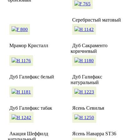
Серебристый матовый
Мрамор Кристалл
Дуб Сакраменто
коричневый
Дуб Галифакс белый
Дуб Галифакс
натуральный
Дуб Галифакс табак
Ясень Севилья
Акация Шеффилд
Ясень Наварра ST36
натуральный